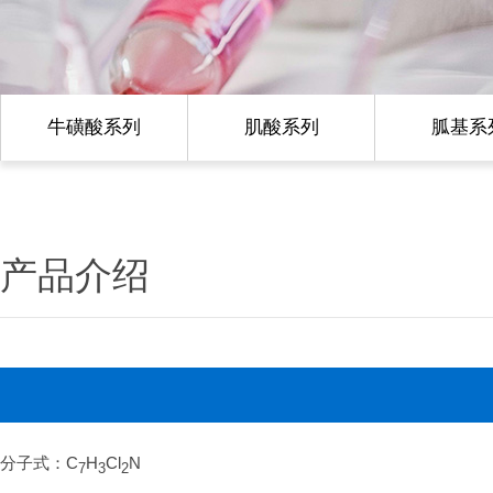
牛磺酸系列
肌酸系列
胍基系
产品介绍
分子式：C
H
Cl
N
7
3
2