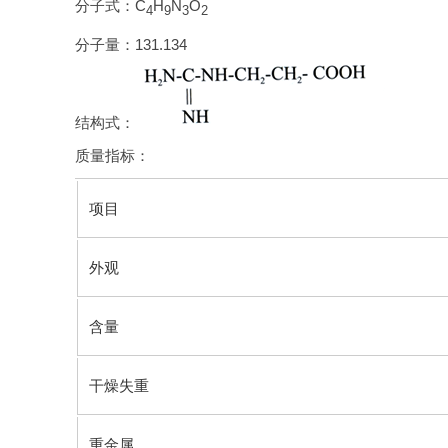
分子式：C
H
N
O
4
9
3
2
分子量：131.134
结构式：
质量指标：
项目
外观
含量
干燥失重
重金属