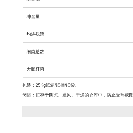
砷含量
灼烧残渣
细菌总数
大肠杆菌
包装：25Kg纸箱/纸桶/纸袋。
储运：贮存于阴凉、通风、干燥的仓库中，防止受热或