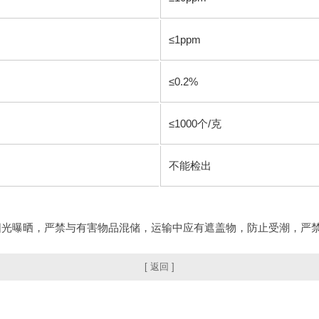
≤1ppm
≤0.2%
≤1000个/克
不能检出
阳光曝晒，严禁与有害物品混储，运输中应有遮盖物，防止受潮，严
[ 返回 ]