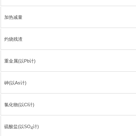
加热减量
灼烧残渣
重金属(以Pb计)
砷(以As计)
氯化物(以Cl计)
硫酸盐(以SO
计)
4