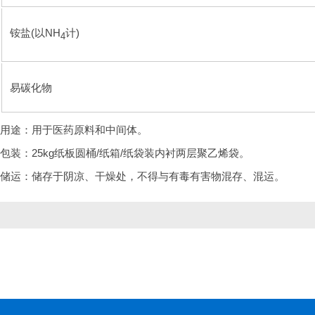
铵盐(以NH
计)
4
易碳化物
用途：用于医药原料和中间体。
包装：25kg纸板圆桶/纸箱/纸袋装内衬两层聚乙烯袋。
储运：储存于阴凉、干燥处，不得与有毒有害物混存、混运。