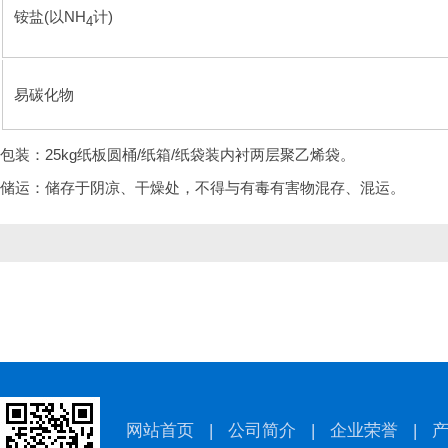
铵盐(以NH
计)
4
易碳化物
包装：25kg纸板圆桶/纸箱/纸袋装内衬两层聚乙烯袋。
储运：储存于阴凉、干燥处，不得与有毒有害物混存、混运。
网站首页
|
公司简介
|
企业荣誉
|