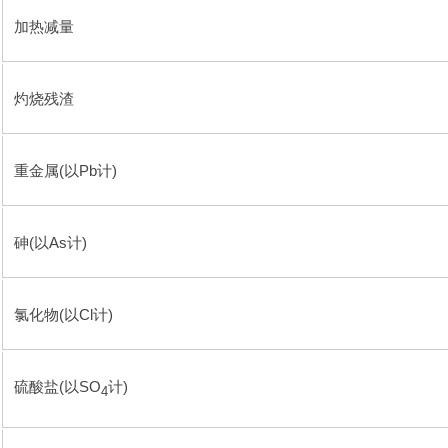
加热减量
灼烧残渣
重金属(以Pb计)
砷(以As计)
氯化物(以Cl计)
硫酸盐(以SO
计)
4