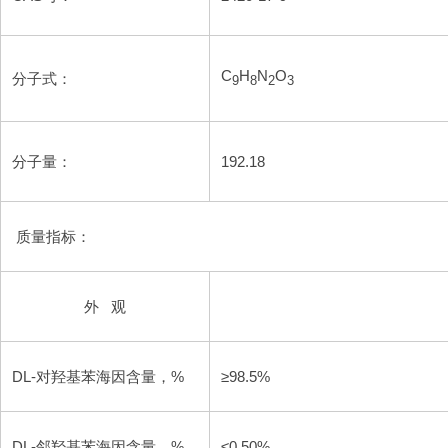
C
H
N
O
分子式：
9
8
2
3
分子量：
192.18
质量指标：
外 观
DL-对羟基苯海因含量，%
≥98.5%
DL-邻羟基苯海因含量，%
≤0.50%