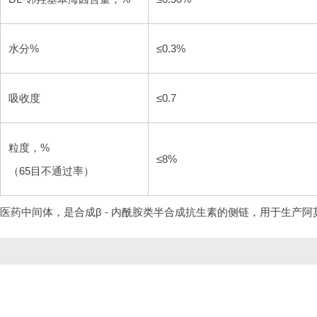
水分%
≤0.3%
吸收度
≤0.7
粒度，%
≤8%
（65目不通过率）
医药中间体，是合成β - 内酰胺类半合成抗生素的侧链，用于生产阿