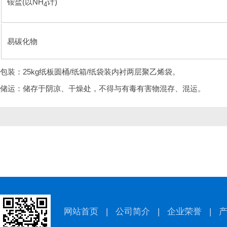
铵盐(以NH
计)
4
易碳化物
包装：25kg纸板圆桶/纸箱/纸袋装内衬两层聚乙烯袋。
储运：储存于阴凉、干燥处，不得与有毒有害物混存、混运。
网站首页
|
公司简介
|
企业荣誉
|