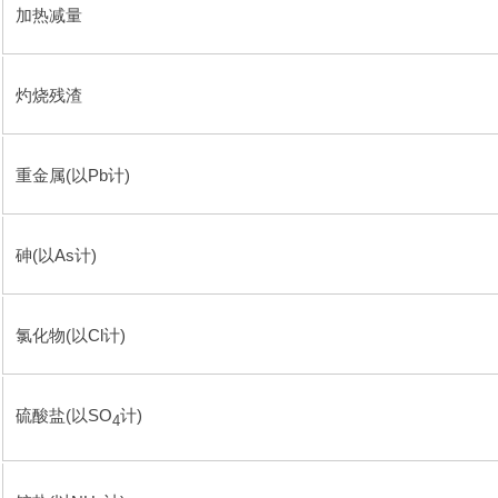
加热减量
灼烧残渣
重金属(以Pb计)
砷(以As计)
氯化物(以Cl计)
硫酸盐(以SO
计)
4