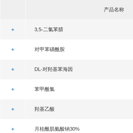
产品名称
3,5-二氯苯腈
对甲苯磺酰胺
DL-对羟基苯海因
苯甲酰氯
羟基乙酸
月桂酰肌氨酸钠30%